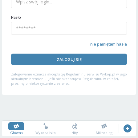
Hasło
nie pamiętam hasła
ZALOGUJ SIĘ
Zalogowanie oznacza akceptację
Regulaminu serwisu
Wykop.pl w jego
aktualnym brzmieniu. Jeśli nie akceptujesz Regulaminu w całości,
prosimy o niekorzystanie z serwisu.
Główna
Wykopalisko
Hity
Mikroblog