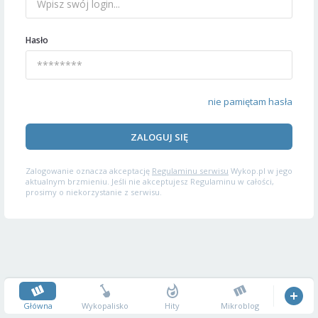
Hasło
nie pamiętam hasła
ZALOGUJ SIĘ
Zalogowanie oznacza akceptację
Regulaminu serwisu
Wykop.pl w jego
aktualnym brzmieniu. Jeśli nie akceptujesz Regulaminu w całości,
prosimy o niekorzystanie z serwisu.
Główna
Wykopalisko
Hity
Mikroblog