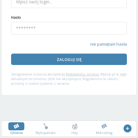
Hasło
nie pamiętam hasła
ZALOGUJ SIĘ
Zalogowanie oznacza akceptację
Regulaminu serwisu
Wykop.pl w jego
aktualnym brzmieniu. Jeśli nie akceptujesz Regulaminu w całości,
prosimy o niekorzystanie z serwisu.
Główna
Wykopalisko
Hity
Mikroblog