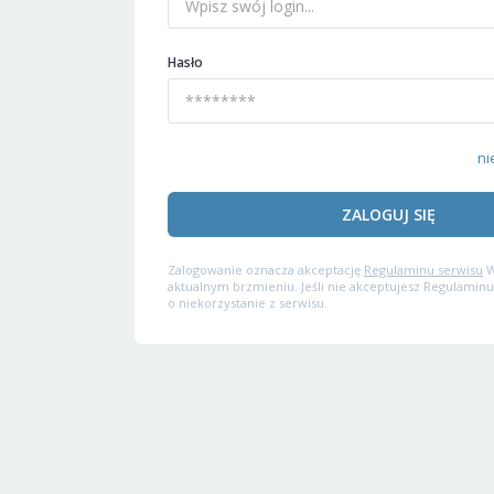
Hasło
ni
ZALOGUJ SIĘ
Zalogowanie oznacza akceptację
Regulaminu serwisu
W
aktualnym brzmieniu. Jeśli nie akceptujesz Regulaminu
o niekorzystanie z serwisu.