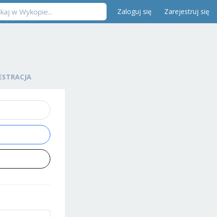
Zaloguj się
Zarejestruj się
ESTRACJA