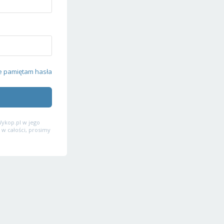
e pamiętam hasła
ykop.pl w jego
 w całości, prosimy