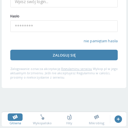
Hasło
nie pamiętam hasła
ZALOGUJ SIĘ
Zalogowanie oznacza akceptację
Regulaminu serwisu
Wykop.pl w jego
aktualnym brzmieniu. Jeśli nie akceptujesz Regulaminu w całości,
prosimy o niekorzystanie z serwisu.
Główna
Wykopalisko
Hity
Mikroblog