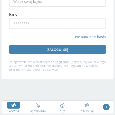
Hasło
nie pamiętam hasła
ZALOGUJ SIĘ
Zalogowanie oznacza akceptację
Regulaminu serwisu
Wykop.pl w jego
aktualnym brzmieniu. Jeśli nie akceptujesz Regulaminu w całości,
prosimy o niekorzystanie z serwisu.
Główna
Wykopalisko
Hity
Mikroblog