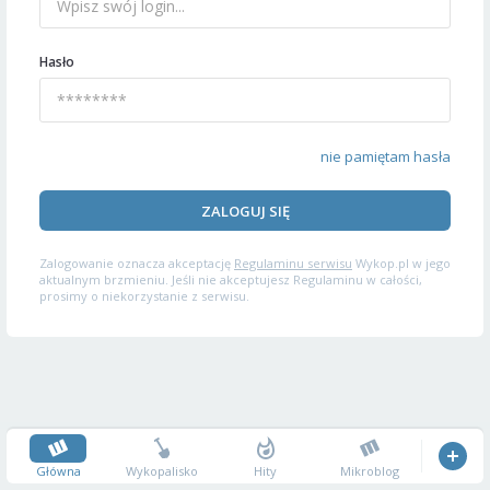
Hasło
nie pamiętam hasła
ZALOGUJ SIĘ
Zalogowanie oznacza akceptację
Regulaminu serwisu
Wykop.pl w jego
aktualnym brzmieniu. Jeśli nie akceptujesz Regulaminu w całości,
prosimy o niekorzystanie z serwisu.
Główna
Wykopalisko
Hity
Mikroblog