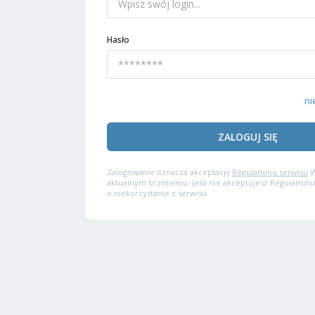
Hasło
ni
ZALOGUJ SIĘ
Zalogowanie oznacza akceptację
Regulaminu serwisu
W
aktualnym brzmieniu. Jeśli nie akceptujesz Regulaminu
o niekorzystanie z serwisu.