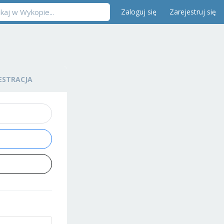
Zaloguj się
Zarejestruj się
ESTRACJA