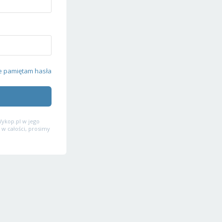
e pamiętam hasła
ykop.pl w jego
 w całości, prosimy