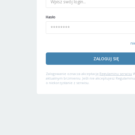
Hasło
ni
ZALOGUJ SIĘ
Zalogowanie oznacza akceptację
Regulaminu serwisu
W
aktualnym brzmieniu. Jeśli nie akceptujesz Regulaminu
o niekorzystanie z serwisu.