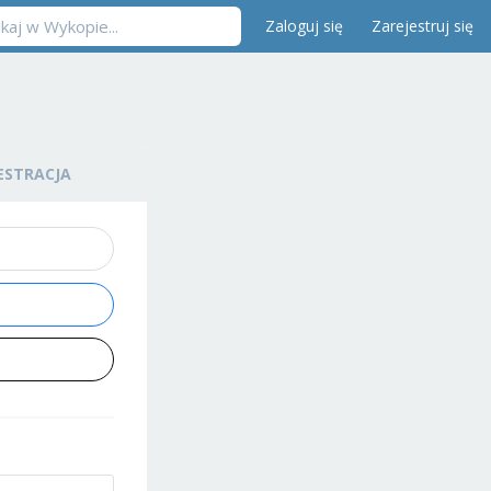
Zaloguj się
Zarejestruj się
ESTRACJA