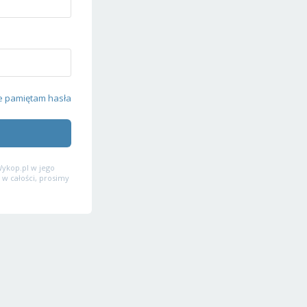
e pamiętam hasła
ykop.pl w jego
 w całości, prosimy