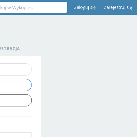
Zaloguj się
Zarejestruj się
ESTRACJA