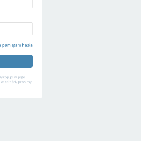
e pamiętam hasła
ykop.pl w jego
 w całości, prosimy