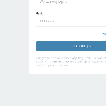
Hasło
ni
ZALOGUJ SIĘ
Zalogowanie oznacza akceptację
Regulaminu serwisu
W
aktualnym brzmieniu. Jeśli nie akceptujesz Regulaminu
o niekorzystanie z serwisu.