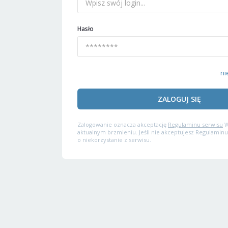
Hasło
ni
ZALOGUJ SIĘ
Zalogowanie oznacza akceptację
Regulaminu serwisu
W
aktualnym brzmieniu. Jeśli nie akceptujesz Regulaminu
o niekorzystanie z serwisu.