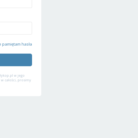
e pamiętam hasła
ykop.pl w jego
 w całości, prosimy