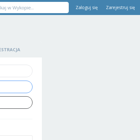
Zaloguj się
Zarejestruj się
ESTRACJA