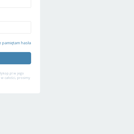
e pamiętam hasła
ykop.pl w jego
 w całości, prosimy