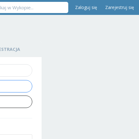
Zaloguj się
Zarejestruj się
ESTRACJA