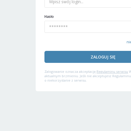
Hasło
ni
ZALOGUJ SIĘ
Zalogowanie oznacza akceptację
Regulaminu serwisu
W
aktualnym brzmieniu. Jeśli nie akceptujesz Regulaminu
o niekorzystanie z serwisu.