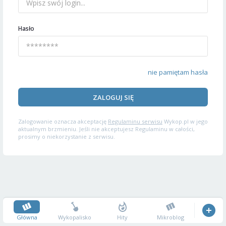
Hasło
nie pamiętam hasła
ZALOGUJ SIĘ
Zalogowanie oznacza akceptację
Regulaminu serwisu
Wykop.pl w jego
aktualnym brzmieniu. Jeśli nie akceptujesz Regulaminu w całości,
prosimy o niekorzystanie z serwisu.
Główna
Wykopalisko
Hity
Mikroblog