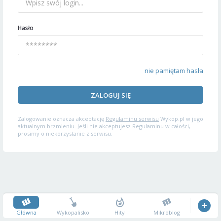
Hasło
nie pamiętam hasła
ZALOGUJ SIĘ
Zalogowanie oznacza akceptację
Regulaminu serwisu
Wykop.pl w jego
aktualnym brzmieniu. Jeśli nie akceptujesz Regulaminu w całości,
prosimy o niekorzystanie z serwisu.
Główna
Wykopalisko
Hity
Mikroblog