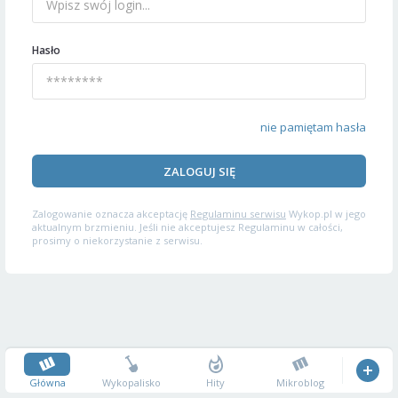
Hasło
nie pamiętam hasła
ZALOGUJ SIĘ
Zalogowanie oznacza akceptację
Regulaminu serwisu
Wykop.pl w jego
aktualnym brzmieniu. Jeśli nie akceptujesz Regulaminu w całości,
prosimy o niekorzystanie z serwisu.
Główna
Wykopalisko
Hity
Mikroblog