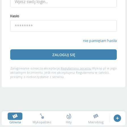
Hasło
nie pamiętam hasła
ZALOGUJ SIĘ
Zalogowanie oznacza akceptację
Regulaminu serwisu
Wykop.pl w jego
aktualnym brzmieniu. Jeśli nie akceptujesz Regulaminu w całości,
prosimy o niekorzystanie z serwisu.
Główna
Wykopalisko
Hity
Mikroblog