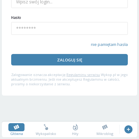
Hasło
nie pamiętam hasła
ZALOGUJ SIĘ
Zalogowanie oznacza akceptację
Regulaminu serwisu
Wykop.pl w jego
aktualnym brzmieniu. Jeśli nie akceptujesz Regulaminu w całości,
prosimy o niekorzystanie z serwisu.
Główna
Wykopalisko
Hity
Mikroblog