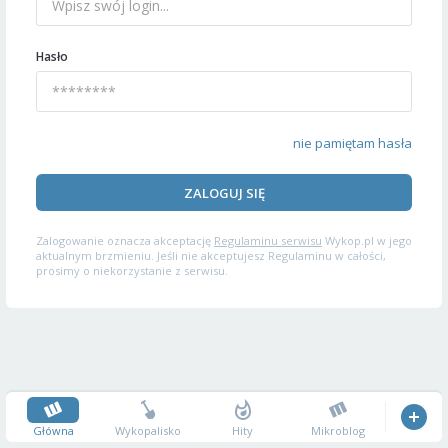
Hasło
nie pamiętam hasła
ZALOGUJ SIĘ
Zalogowanie oznacza akceptację
Regulaminu serwisu
Wykop.pl w jego
aktualnym brzmieniu. Jeśli nie akceptujesz Regulaminu w całości,
prosimy o niekorzystanie z serwisu.
Główna
Wykopalisko
Hity
Mikroblog