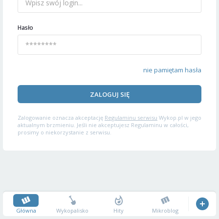
Hasło
nie pamiętam hasła
ZALOGUJ SIĘ
Zalogowanie oznacza akceptację
Regulaminu serwisu
Wykop.pl w jego
aktualnym brzmieniu. Jeśli nie akceptujesz Regulaminu w całości,
prosimy o niekorzystanie z serwisu.
Główna
Wykopalisko
Hity
Mikroblog