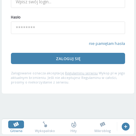
Hasło
nie pamiętam hasła
ZALOGUJ SIĘ
Zalogowanie oznacza akceptację
Regulaminu serwisu
Wykop.pl w jego
aktualnym brzmieniu. Jeśli nie akceptujesz Regulaminu w całości,
prosimy o niekorzystanie z serwisu.
Główna
Wykopalisko
Hity
Mikroblog