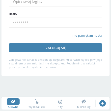
Hasło
nie pamiętam hasła
ZALOGUJ SIĘ
Zalogowanie oznacza akceptację
Regulaminu serwisu
Wykop.pl w jego
aktualnym brzmieniu. Jeśli nie akceptujesz Regulaminu w całości,
prosimy o niekorzystanie z serwisu.
Główna
Wykopalisko
Hity
Mikroblog