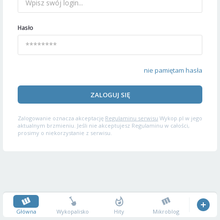
Hasło
nie pamiętam hasła
ZALOGUJ SIĘ
Zalogowanie oznacza akceptację
Regulaminu serwisu
Wykop.pl w jego
aktualnym brzmieniu. Jeśli nie akceptujesz Regulaminu w całości,
prosimy o niekorzystanie z serwisu.
Główna
Wykopalisko
Hity
Mikroblog