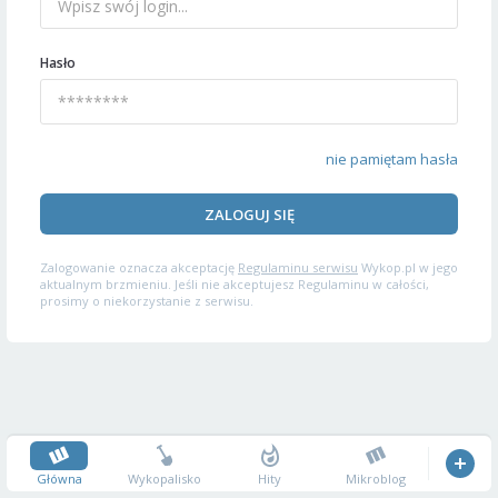
Hasło
nie pamiętam hasła
ZALOGUJ SIĘ
Zalogowanie oznacza akceptację
Regulaminu serwisu
Wykop.pl w jego
aktualnym brzmieniu. Jeśli nie akceptujesz Regulaminu w całości,
prosimy o niekorzystanie z serwisu.
Główna
Wykopalisko
Hity
Mikroblog