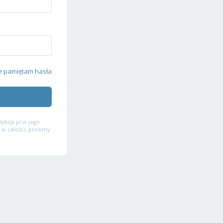
e pamiętam hasła
ykop.pl w jego
 w całości, prosimy