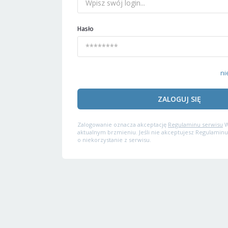
Hasło
ni
ZALOGUJ SIĘ
Zalogowanie oznacza akceptację
Regulaminu serwisu
W
aktualnym brzmieniu. Jeśli nie akceptujesz Regulaminu
o niekorzystanie z serwisu.