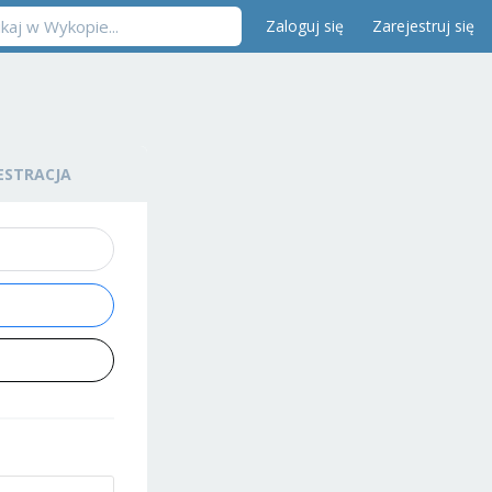
Zaloguj się
Zarejestruj się
ESTRACJA