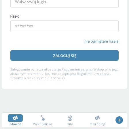
Hasło
nie pamiętam hasła
ZALOGUJ SIĘ
Zalogowanie oznacza akceptację
Regulaminu serwisu
Wykop.pl w jego
aktualnym brzmieniu. Jeśli nie akceptujesz Regulaminu w całości,
prosimy o niekorzystanie z serwisu.
Główna
Wykopalisko
Hity
Mikroblog