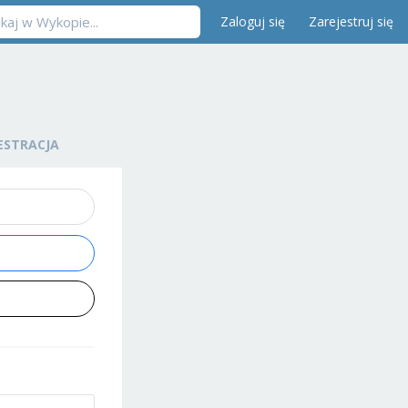
Zaloguj się
Zarejestruj się
ESTRACJA