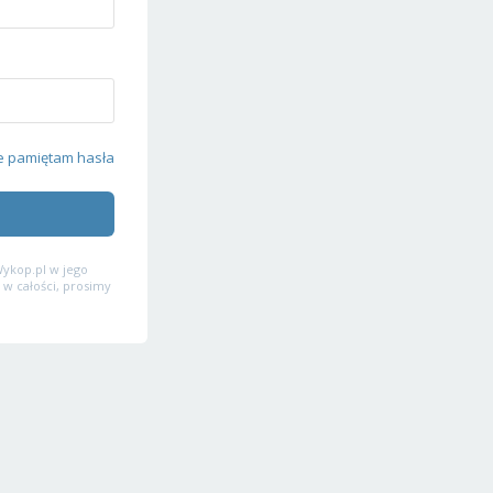
e pamiętam hasła
ykop.pl w jego
 w całości, prosimy