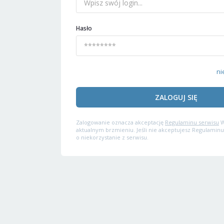
Hasło
ni
ZALOGUJ SIĘ
Zalogowanie oznacza akceptację
Regulaminu serwisu
W
aktualnym brzmieniu. Jeśli nie akceptujesz Regulaminu
o niekorzystanie z serwisu.