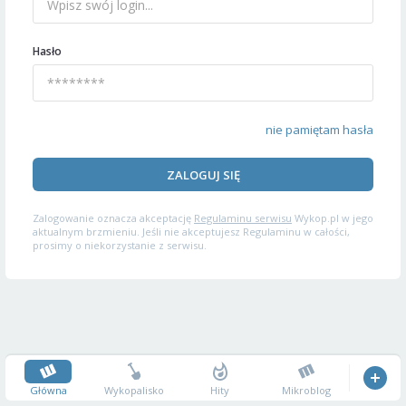
Hasło
nie pamiętam hasła
ZALOGUJ SIĘ
Zalogowanie oznacza akceptację
Regulaminu serwisu
Wykop.pl w jego
aktualnym brzmieniu. Jeśli nie akceptujesz Regulaminu w całości,
prosimy o niekorzystanie z serwisu.
Główna
Wykopalisko
Hity
Mikroblog