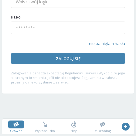
Hasło
nie pamiętam hasła
ZALOGUJ SIĘ
Zalogowanie oznacza akceptację
Regulaminu serwisu
Wykop.pl w jego
aktualnym brzmieniu. Jeśli nie akceptujesz Regulaminu w całości,
prosimy o niekorzystanie z serwisu.
Główna
Wykopalisko
Hity
Mikroblog