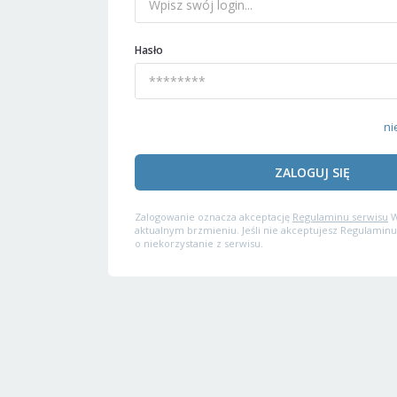
Hasło
ni
ZALOGUJ SIĘ
Zalogowanie oznacza akceptację
Regulaminu serwisu
W
aktualnym brzmieniu. Jeśli nie akceptujesz Regulaminu
o niekorzystanie z serwisu.