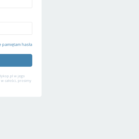
e pamiętam hasła
ykop.pl w jego
 w całości, prosimy