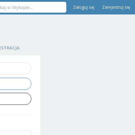
Zaloguj się
Zarejestruj się
ESTRACJA