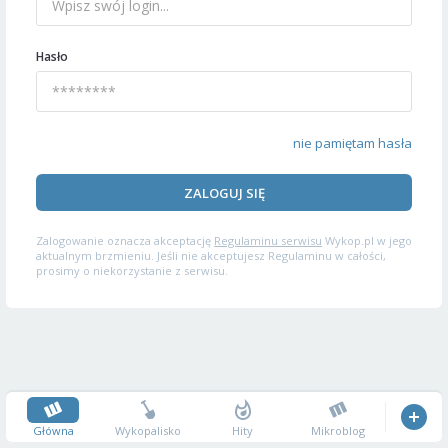
Hasło
nie pamiętam hasła
ZALOGUJ SIĘ
Zalogowanie oznacza akceptację
Regulaminu serwisu
Wykop.pl w jego
aktualnym brzmieniu. Jeśli nie akceptujesz Regulaminu w całości,
prosimy o niekorzystanie z serwisu.
Główna
Wykopalisko
Hity
Mikroblog