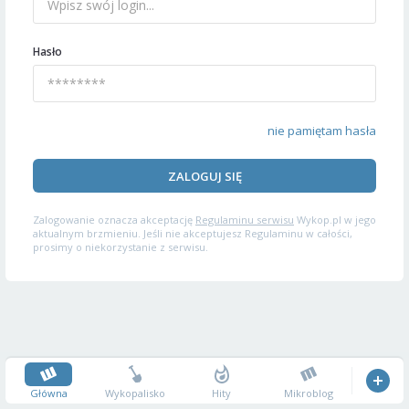
Hasło
nie pamiętam hasła
ZALOGUJ SIĘ
Zalogowanie oznacza akceptację
Regulaminu serwisu
Wykop.pl w jego
aktualnym brzmieniu. Jeśli nie akceptujesz Regulaminu w całości,
prosimy o niekorzystanie z serwisu.
Główna
Wykopalisko
Hity
Mikroblog