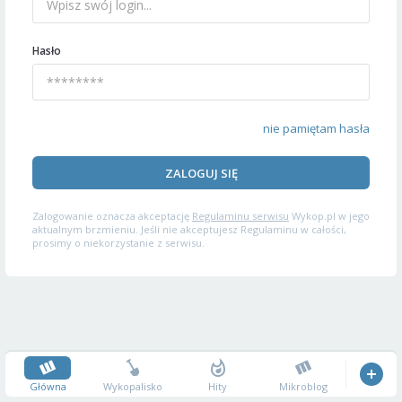
Hasło
nie pamiętam hasła
ZALOGUJ SIĘ
Zalogowanie oznacza akceptację
Regulaminu serwisu
Wykop.pl w jego
aktualnym brzmieniu. Jeśli nie akceptujesz Regulaminu w całości,
prosimy o niekorzystanie z serwisu.
Główna
Wykopalisko
Hity
Mikroblog