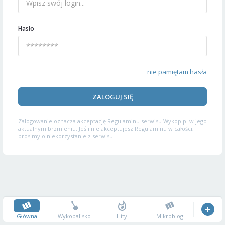
Hasło
nie pamiętam hasła
ZALOGUJ SIĘ
Zalogowanie oznacza akceptację
Regulaminu serwisu
Wykop.pl w jego
aktualnym brzmieniu. Jeśli nie akceptujesz Regulaminu w całości,
prosimy o niekorzystanie z serwisu.
Główna
Wykopalisko
Hity
Mikroblog