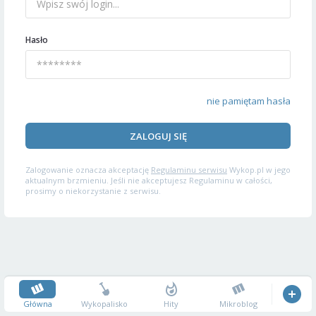
Hasło
nie pamiętam hasła
ZALOGUJ SIĘ
Zalogowanie oznacza akceptację
Regulaminu serwisu
Wykop.pl w jego
aktualnym brzmieniu. Jeśli nie akceptujesz Regulaminu w całości,
prosimy o niekorzystanie z serwisu.
Główna
Wykopalisko
Hity
Mikroblog