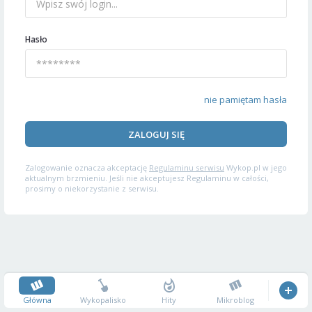
Hasło
nie pamiętam hasła
ZALOGUJ SIĘ
Zalogowanie oznacza akceptację
Regulaminu serwisu
Wykop.pl w jego
aktualnym brzmieniu. Jeśli nie akceptujesz Regulaminu w całości,
prosimy o niekorzystanie z serwisu.
Główna
Wykopalisko
Hity
Mikroblog