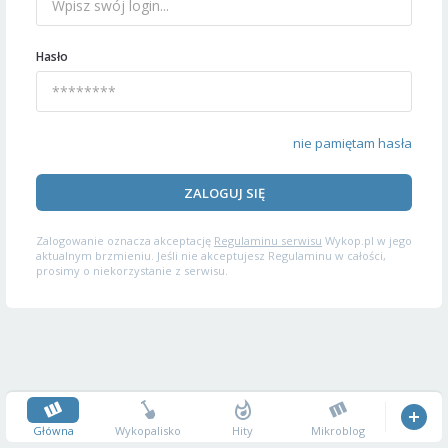
Hasło
nie pamiętam hasła
ZALOGUJ SIĘ
Zalogowanie oznacza akceptację
Regulaminu serwisu
Wykop.pl w jego
aktualnym brzmieniu. Jeśli nie akceptujesz Regulaminu w całości,
prosimy o niekorzystanie z serwisu.
Główna
Wykopalisko
Hity
Mikroblog