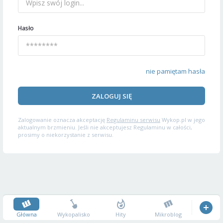
Hasło
nie pamiętam hasła
ZALOGUJ SIĘ
Zalogowanie oznacza akceptację
Regulaminu serwisu
Wykop.pl w jego
aktualnym brzmieniu. Jeśli nie akceptujesz Regulaminu w całości,
prosimy o niekorzystanie z serwisu.
Główna
Wykopalisko
Hity
Mikroblog