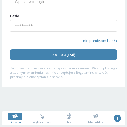
Hasło
nie pamiętam hasła
ZALOGUJ SIĘ
Zalogowanie oznacza akceptację
Regulaminu serwisu
Wykop.pl w jego
aktualnym brzmieniu. Jeśli nie akceptujesz Regulaminu w całości,
prosimy o niekorzystanie z serwisu.
Główna
Wykopalisko
Hity
Mikroblog