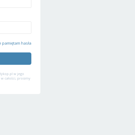
e pamiętam hasła
ykop.pl w jego
 w całości, prosimy