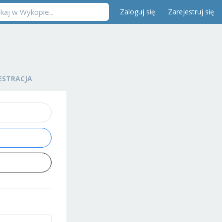
Zaloguj się
Zarejestruj się
ESTRACJA