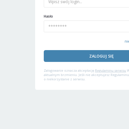
Hasło
ni
ZALOGUJ SIĘ
Zalogowanie oznacza akceptację
Regulaminu serwisu
W
aktualnym brzmieniu. Jeśli nie akceptujesz Regulaminu
o niekorzystanie z serwisu.