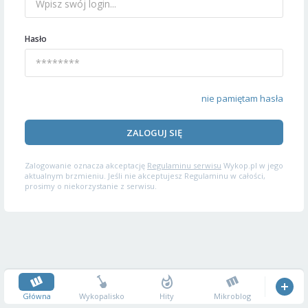
Hasło
nie pamiętam hasła
ZALOGUJ SIĘ
Zalogowanie oznacza akceptację
Regulaminu serwisu
Wykop.pl w jego
aktualnym brzmieniu. Jeśli nie akceptujesz Regulaminu w całości,
prosimy o niekorzystanie z serwisu.
Główna
Wykopalisko
Hity
Mikroblog