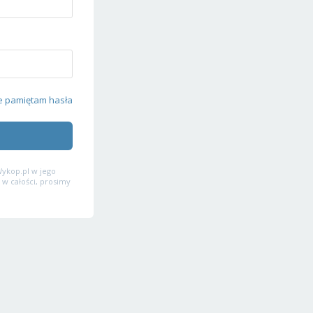
e pamiętam hasła
ykop.pl w jego
 w całości, prosimy