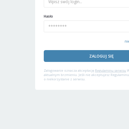
Hasło
ni
ZALOGUJ SIĘ
Zalogowanie oznacza akceptację
Regulaminu serwisu
W
aktualnym brzmieniu. Jeśli nie akceptujesz Regulaminu
o niekorzystanie z serwisu.