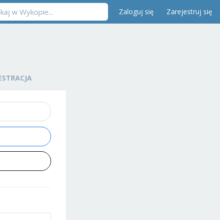
Zaloguj się
Zarejestruj się
ESTRACJA