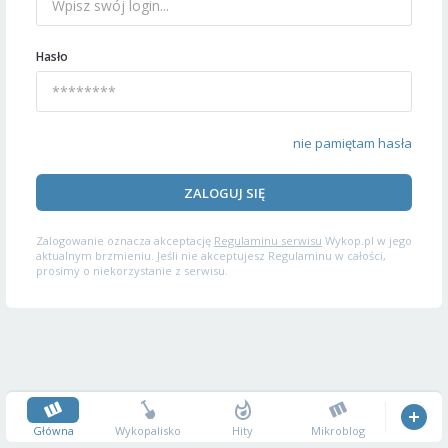
Hasło
nie pamiętam hasła
ZALOGUJ SIĘ
Zalogowanie oznacza akceptację
Regulaminu serwisu
Wykop.pl w jego
aktualnym brzmieniu. Jeśli nie akceptujesz Regulaminu w całości,
prosimy o niekorzystanie z serwisu.
Główna
Wykopalisko
Hity
Mikroblog