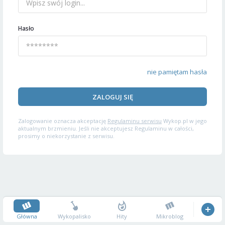
Hasło
nie pamiętam hasła
ZALOGUJ SIĘ
Zalogowanie oznacza akceptację
Regulaminu serwisu
Wykop.pl w jego
aktualnym brzmieniu. Jeśli nie akceptujesz Regulaminu w całości,
prosimy o niekorzystanie z serwisu.
Główna
Wykopalisko
Hity
Mikroblog