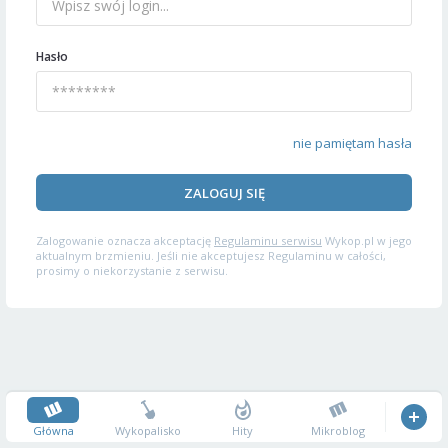
Hasło
nie pamiętam hasła
ZALOGUJ SIĘ
Zalogowanie oznacza akceptację
Regulaminu serwisu
Wykop.pl w jego
aktualnym brzmieniu. Jeśli nie akceptujesz Regulaminu w całości,
prosimy o niekorzystanie z serwisu.
Główna
Wykopalisko
Hity
Mikroblog