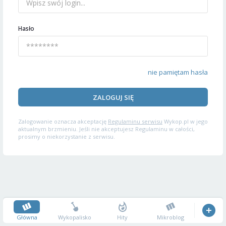
Hasło
nie pamiętam hasła
ZALOGUJ SIĘ
Zalogowanie oznacza akceptację
Regulaminu serwisu
Wykop.pl w jego
aktualnym brzmieniu. Jeśli nie akceptujesz Regulaminu w całości,
prosimy o niekorzystanie z serwisu.
Główna
Wykopalisko
Hity
Mikroblog