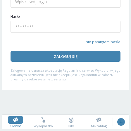
Hasło
nie pamiętam hasła
ZALOGUJ SIĘ
Zalogowanie oznacza akceptację
Regulaminu serwisu
Wykop.pl w jego
aktualnym brzmieniu. Jeśli nie akceptujesz Regulaminu w całości,
prosimy o niekorzystanie z serwisu.
Główna
Wykopalisko
Hity
Mikroblog