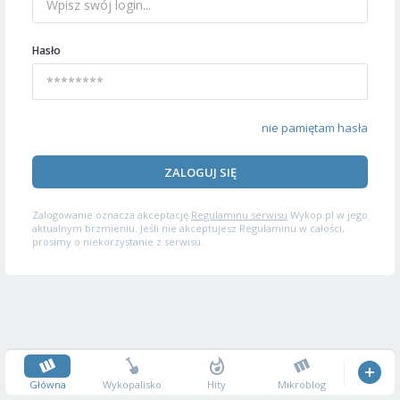
Hasło
nie pamiętam hasła
ZALOGUJ SIĘ
Zalogowanie oznacza akceptację
Regulaminu serwisu
Wykop.pl w jego
aktualnym brzmieniu. Jeśli nie akceptujesz Regulaminu w całości,
prosimy o niekorzystanie z serwisu.
Główna
Wykopalisko
Hity
Mikroblog