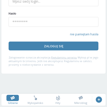
Hasło
nie pamiętam hasła
ZALOGUJ SIĘ
Zalogowanie oznacza akceptację
Regulaminu serwisu
Wykop.pl w jego
aktualnym brzmieniu. Jeśli nie akceptujesz Regulaminu w całości,
prosimy o niekorzystanie z serwisu.
Główna
Wykopalisko
Hity
Mikroblog