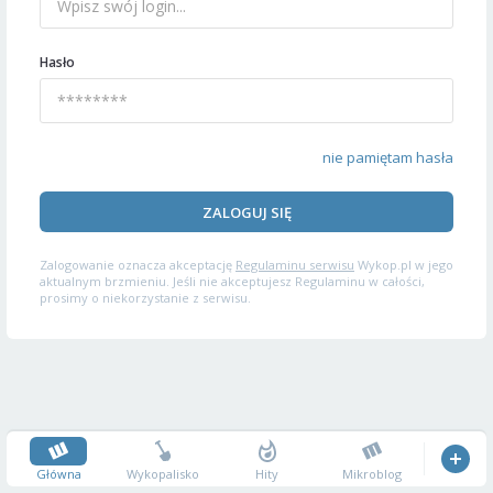
Hasło
nie pamiętam hasła
ZALOGUJ SIĘ
Zalogowanie oznacza akceptację
Regulaminu serwisu
Wykop.pl w jego
aktualnym brzmieniu. Jeśli nie akceptujesz Regulaminu w całości,
prosimy o niekorzystanie z serwisu.
Główna
Wykopalisko
Hity
Mikroblog