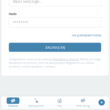
Hasło
nie pamiętam hasła
ZALOGUJ SIĘ
Zalogowanie oznacza akceptację
Regulaminu serwisu
Wykop.pl w jego
aktualnym brzmieniu. Jeśli nie akceptujesz Regulaminu w całości,
prosimy o niekorzystanie z serwisu.
Główna
Wykopalisko
Hity
Mikroblog